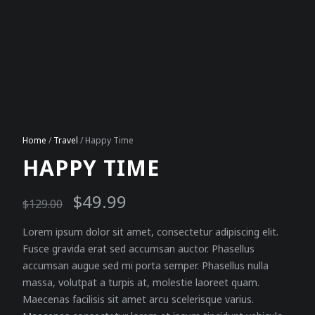
Home
/
Travel
/ Happy Time
HAPPY TIME
Original price was: $129.00.
Current price is: $49.99.
$
49.99
$
129.00
Lorem ipsum dolor sit amet, consectetur adipiscing elit.
Fusce gravida erat sed accumsan auctor. Phasellus
accumsan augue sed mi porta semper. Phasellus nulla
massa, volutpat a turpis at, molestie laoreet quam.
Maecenas facilisis sit amet arcu scelerisque varius.