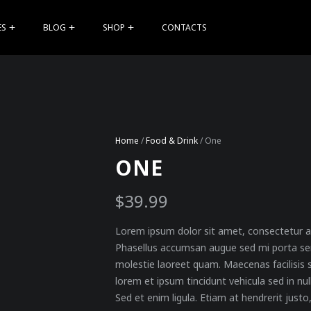
ES
BLOG
SHOP
CONTACTS
Home
/
Food & Drink
/ One
ONE
$
39.99
Lorem ipsum dolor sit amet, consectetur ad
Phasellus accumsan augue sed mi porta semp
molestie laoreet quam. Maecenas facilisis 
lorem et ipsum tincidunt vehicula sed in nu
Sed et enim ligula. Etiam at hendrerit justo