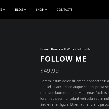
ES
BLOG
SHOP
CONTACTS
Home
/
Business & Work
/ Follow Me
FOLLOW ME
$
49.99
Lorem ipsum dolor sit amet, consectetur ad
Phasellus accumsan augue sed mi porta semp
molestie laoreet quam. Maecenas facilisis 
lorem et ipsum tincidunt vehicula sed in nu
Sed et enim ligula. Etiam at hendrerit justo